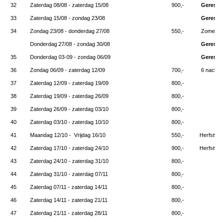
32
Zaterdag 08/08 - zaterdag 15/08
900,-
Gereser
33
Zaterdag 15/08 - zondag 23/08
Gereserv
34
Zondag 23/08 - donderdag 27/08
550,-
Zomervak
Donderdag 27/08 - zondag 30/08
Gereser
35
Donderdag 03-09 - zondag 06/09
Gereser
36
Zondag 06/09 - zaterdag 12/09
700,-
6 nachte
37
Zaterdag 12/09 - zaterdag 19/09
800,-
38
Zaterdag 19/09 - zaterdag 26/09
800,-
39
Zaterdag 26/09 - zaterdag 03/10
800,-
40
Zaterdag 03/10 - zaterdag 10/10
800,-
41
Maandag 12/10 - Vrijdag 16/10
550,-
Herfstvak
42
Zaterdag 17/10 - zaterdag 24/10
900,-
Herfstvak
43
Zaterdag 24/10 - zaterdag 31/10
800,-
44
Zaterdag 31/10 - zaterdag 07/11
800,-
45
Zaterdag 07/11 - zaterdag 14/11
800,-
46
Zaterdag 14/11 - zaterdag 21/11
800,-
47
Zaterdag 21/11 - zaterdag 28/11
800,-