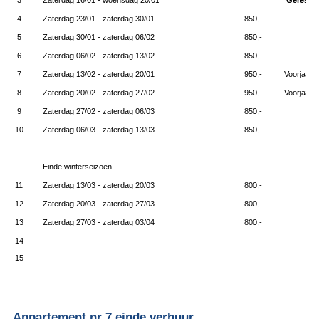
3
Zaterdag 16/01 - woensdag 20/01
Gereser
4
Zaterdag 23/01 - zaterdag 30/01
850,-
5
Zaterdag 30/01 - zaterdag 06/02
850,-
6
Zaterdag 06/02 - zaterdag 13/02
850,-
7
Zaterdag 13/02 - zaterdag 20/01
950,-
Voorjaars
8
Zaterdag 20/02 - zaterdag 27/02
950,-
Voorjaars
9
Zaterdag 27/02 - zaterdag 06/03
850,-
10
Zaterdag 06/03 - zaterdag 13/03
850,-
Einde winterseizoen
11
Zaterdag 13/03 - zaterdag 20/03
800,-
12
Zaterdag 20/03 - zaterdag 27/03
800,-
13
Zaterdag 27/03 - zaterdag 03/04
800,-
14
15
Appartement nr 7 einde verhuur