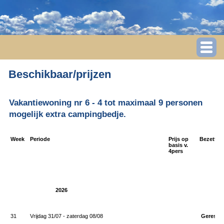
Beschikbaar/prijzen
Vakantiewoning nr 6 - 4 tot maximaal 9 personen
mogelijk extra campingbedje.
Week
Periode
Prijs op
Bezettin
basis v.
4pers
2026
31
Vrijdag 31/07 - zaterdag 08/08
Gereser