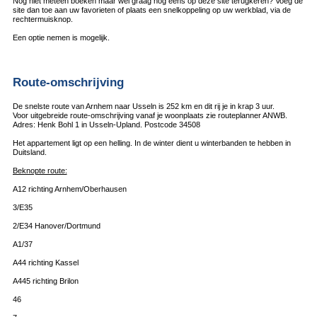
Nog niet meteen boeken maar wel graag nog eens op deze site terugkeren? Voeg de
site dan toe aan uw favorieten of plaats een snelkoppeling op uw werkblad, via de
rechtermuisknop.
Een optie nemen is mogelijk.
Route-omschrijving
De snelste route van Arnhem naar Usseln is 252 km en dit rij je in krap 3 uur.
Voor uitgebreide route-omschrijving vanaf je woonplaats zie routeplanner ANWB.
Adres: Henk Bohl 1 in Usseln-Upland. Postcode 34508
Het appartement ligt op een helling. In de winter dient u winterbanden te hebben in
Duitsland.
Beknopte route:
A12 richting Arnhem/Oberhausen
3/E35
2/E34 Hanover/Dortmund
A1/37
A44 richting Kassel
A445 richting Brilon
46