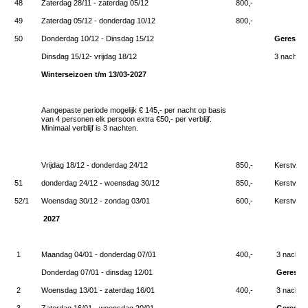
48
Zaterdag 28/11 - zaterdag 05/12
800,-
49
Zaterdag 05/12 - donderdag 10/12
800,-
50
Donderdag 10/12 - Dinsdag 15/12
Gereserv
Dinsdag 15/12- vrijdag 18/12
3 nachte
Winterseizoen t/m 13/03-2027
Aangepaste periode mogelijk € 145,- per nacht op basis
van 4 personen elk persoon extra €50,- per verblijf.
Minimaal verblijf is 3 nachten.
Vrijdag 18/12 - donderdag 24/12
850,-
Kerstvaka
51
donderdag 24/12 - woensdag 30/12
850,-
Kerstvaka
52/1
Woensdag 30/12 - zondag 03/01
600,-
Kerstvaka
2027
1
Maandag 04/01 - donderdag 07/01
400,-
3 nachte
Donderdag 07/01 - dinsdag 12/01
Gereser
2
Woensdag 13/01 - zaterdag 16/01
400,-
3 nachte