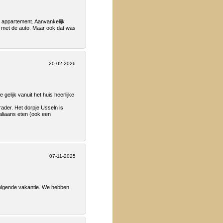
k appartement. Aanvankelijk
 met de auto. Maar ook dat was
20-02-2026
elijk vanuit het huis heerlijke
der. Het dorpje Usseln is
taliaans eten (ook een
07-11-2025
volgende vakantie. We hebben