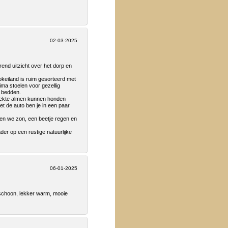
02-03-2025
rend uitzicht over het dorp en
keiland is ruim gesorteerd met
rima stoelen voor gezellig
a bedden.
rekte almen kunnen honden
et de auto ben je in een paar
ben we zon, een beetje regen en
der op een rustige natuurlijke
06-01-2025
 schoon, lekker warm, mooie