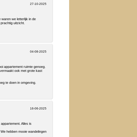
27-10-2025
aren we letterlijk in de
rachtig uitzicht.
04-08-2025
ooi appartement ruimte genoeg.
 vermaakt ook met grote kast
noeg te doen in omgeving.
16-06-2025
 appartement. Alles is
. We hebben mooie wandelingen