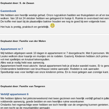
Geplaatst door:
S. de Zwaan
Gastenboek
We hebben een heerlijk weekje gehad. Onze rugzakken hadden we thuisgelaten en af en toe w
wolken. Van 18 tot 24 oktober hebben we gelogeerd in huisje 6. Ruimte in overvloed met een p
De koffie met taart bij de plaatselijke bakker houden we nog te goed bij een volgende keer.
Het huis is prettig, praktisch en geriefelijk.
Geplaatst door:
Familie van der Molen
Appartement nr 7
Wij hebben afgelopen week 10 dagen in appartement nr 7 doorgebracht. Met 6 personen. M
Leuke welkom door kaartje en muntjes om te rodelen. Gastvrij. Kinderen hebben zich prima
vol met spelletjes en knutsel tekenspullen.
Alles wat je nodig hebt was aanwezig.
Appartement heeft mooi uitzicht. Vanuit appartement heb je al leuke wandel routes. Er is ge
Onderandere beklimmen van bruchhause steine aanrader. Rodelen is ook aanrader.
Speeltuintje was voor leeftijd van onze kinderen prima. En is mooi gelegen aan zonnige kant.
Geplaatst door:
Familie van Tongeren
Verblijf appartement 6
We hebben tijdens het pinksterweekend met twee gezinnen een heerlijk verblijf gehad in jullie
voldoende aanwezig, goede bedden en een heerlijke ruime woonkamer.
Ondanks het regenachtige weer hebben we toch heerlijk van de omgeving kunnen genieten
en een tocht op de mountainbike gemaakt.