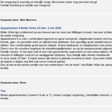
De omgeving is prachtig en heerlijk rustig. We komen zeker nog een keer terug!
Familie Domburg en familie van Tongeren
Geplaatst door:
Wim Meerens
Appartement 6 Buller Hohe 22 febr- 2 mrt 2025
Büller Höhe ligt schitterend op een heuvel aan de rand van Willingen-Usseln, met een schitte
de weide omgeving.
Appartement 6 is ruim, comfortabel ingericht en goed verwarmd. Uitgebreide keuken met koo
bestek, glas- en porselein werk en allerlei kook attributen. Een gezellige grote eettafel met p
tafelen. Een comfortabele grote launch zitbank. Ruime badkamer en slaapkamers met prim
Direct voor de voordeur beginnen de wandelmogelijkheden, en op de aangrenzende uitgest
heerlijk rennen. In het dorp zelf zit een ruim gesorteerde supermarkt en een prima bakker. M
minuten in Willingen centrum en aanliggende skipistes. Dus feitelijk alles binnen handbereik
In onze week 22 febr- 3 maart waren alle pistes in gebruik en prima te doen. Qua weer heb
de laatste 2 dagen nog flink wat verse sneeuw gehad.
Dus al met al een prima verblijf voor een wintersport ‘’om de hoek’’ met Büller Höhe als aanra
locatie.
Geplaatst door:
Rene
Top
Mooie appartementen (zowel nr 6 als nr 7), mooie (rustige) omgeving, vriendelijke mensen,
locatie.