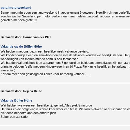
auto/motorweekend
Samen met mijn zoon een lang weekend in appartement 6 geweest. Heerlijk ruim en gerieflij
zouden we het Sauerland per motor verkennen, maar helaas ging dat niet door en waren we
genieten met een grote G!
Geplaatst door:
Corina van der Plas
Vakantie op de Büller Höhe
We hebben met ons gezin een heerlijke week vakantie gevierd.
We konden volop skiën en snowboarden en met de kleintjes konden we heerlijk sleeën. Dat je g
wandelingen kan maken met de hond is ook fantastisch.
We hadden vakantiehuis 6 en appartement 7 gehuurd en beide accommodaties zijn een aanra
prima te belopen (zelfs met een kinderwagen) en bij Pizza Pie kan je heerlijk en betaalbaar I
aanrader!)
Kortom meer dan geslaagd en zeker voor herhaling vatbaar……
Geplaatst door:
Regina Heise
Vakantie Büller Höhe
Wat hebben we weer een heerlijke tijd gehad. Alles piekfijn in orde
Het huis en de omgeving is iedere keer weer een feest. We kijken alweer weer uit naar de 
niet eens behoefte aan een andere plek
Zeker een aanrader !!,