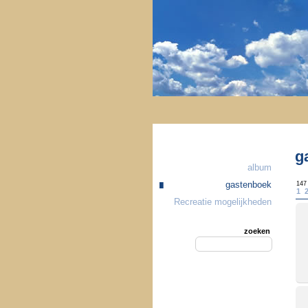
g
album
gastenboek
147
1
Recreatie mogelijkheden
zoeken