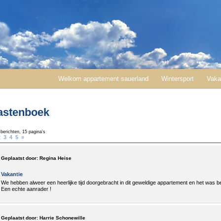
Welkom appartement sauerland
Wintersport
Vaka
astenboek
 berichten, 15 pagina's
2
3
4
5
»
Geplaatst door:
Regina Heise
Vakantie
We hebben alweer een heerlijke tijd doorgebracht in dit geweldige appartement en het was bes
Een echte aanrader !
Geplaatst door:
Harrie Schonewille