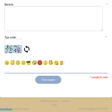
Bericht:
*
Typ code:
*
* verplicht veld
783160
bezoekers - 1 online
login
laatste wijziging: 31-07-2026
website maken