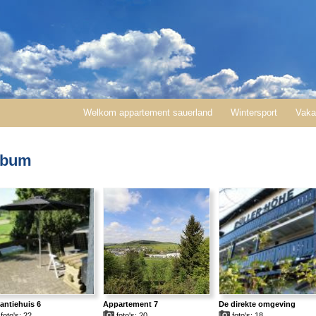
Welkom appartement sauerland
Wintersport
Vaka
lbum
antiehuis 6
Appartement 7
De direkte omgeving
foto's: 22
foto's: 20
foto's: 18