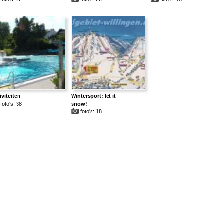
iviteiten
Wintersport: let it
foto's: 38
snow!
foto's: 18