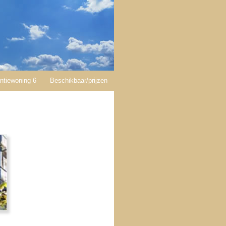
ntiewoning 6
Beschikbaar/prijzen