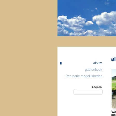
a
album
gastenboek
Recreatie mogelijkheden
zoeken
Vak