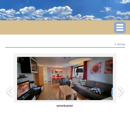
« terug
woonkamer