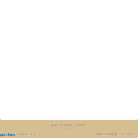
782834
bezoekers - 1 online
login
laatste wijziging: 31-07-2026
website maken