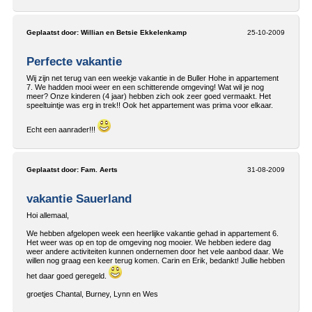
Geplaatst door:
Willian en Betsie Ekkelenkamp
25-10-2009
Perfecte vakantie
Wij zijn net terug van een weekje vakantie in de Buller Hohe in appartement
7. We hadden mooi weer en een schitterende omgeving! Wat wil je nog
meer? Onze kinderen (4 jaar) hebben zich ook zeer goed vermaakt. Het
speeltuintje was erg in trek!! Ook het appartement was prima voor elkaar.
Echt een aanrader!!!
Geplaatst door:
Fam. Aerts
31-08-2009
vakantie Sauerland
Hoi allemaal,
We hebben afgelopen week een heerlijke vakantie gehad in appartement 6.
Het weer was op en top de omgeving nog mooier. We hebben iedere dag
weer andere activiteiten kunnen ondernemen door het vele aanbod daar. We
willen nog graag een keer terug komen. Carin en Erik, bedankt! Jullie hebben
het daar goed geregeld.
groetjes Chantal, Burney, Lynn en Wes