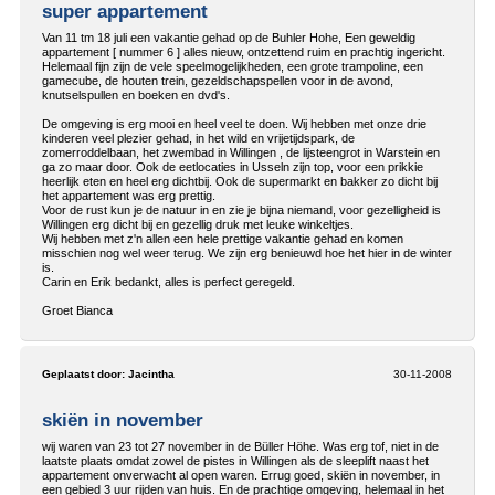
super appartement
Van 11 tm 18 juli een vakantie gehad op de Buhler Hohe, Een geweldig
appartement [ nummer 6 ] alles nieuw, ontzettend ruim en prachtig ingericht.
Helemaal fijn zijn de vele speelmogelijkheden, een grote trampoline, een
gamecube, de houten trein, gezeldschapspellen voor in de avond,
knutselspullen en boeken en dvd's.
De omgeving is erg mooi en heel veel te doen. Wij hebben met onze drie
kinderen veel plezier gehad, in het wild en vrijetijdspark, de
zomerroddelbaan, het zwembad in Willingen , de lijsteengrot in Warstein en
ga zo maar door. Ook de eetlocaties in Usseln zijn top, voor een prikkie
heerlijk eten en heel erg dichtbij. Ook de supermarkt en bakker zo dicht bij
het appartement was erg prettig.
Voor de rust kun je de natuur in en zie je bijna niemand, voor gezelligheid is
Willingen erg dicht bij en gezellig druk met leuke winkeltjes.
Wij hebben met z'n allen een hele prettige vakantie gehad en komen
misschien nog wel weer terug. We zijn erg benieuwd hoe het hier in de winter
is.
Carin en Erik bedankt, alles is perfect geregeld.
Groet Bianca
Geplaatst door:
Jacintha
30-11-2008
skiën in november
wij waren van 23 tot 27 november in de Büller Höhe. Was erg tof, niet in de
laatste plaats omdat zowel de pistes in Willingen als de sleeplift naast het
appartement onverwacht al open waren. Errug goed, skiën in november, in
een gebied 3 uur rijden van huis. En de prachtige omgeving, helemaal in het