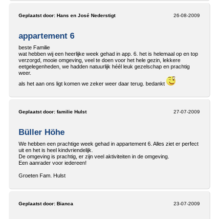
Geplaatst door:
Hans en José Nederstigt
26-08-2009
appartement 6
beste Familie
wat hebben wij een heerlijke week gehad in app. 6. het is helemaal op en top
verzorgd, mooie omgeving, veel te doen voor het hele gezin, lekkere
eetgelegenheden, we hadden natuurlijk héél leuk gezelschap en prachtig
weer.
als het aan ons ligt komen we zeker weer daar terug. bedankt
Geplaatst door:
familie Hulst
27-07-2009
Büller Höhe
We hebben een prachtige week gehad in appartement 6. Alles ziet er perfect
uit en het is heel kindvriendelijk.
De omgeving is prachtig, er zijn veel aktiviteiten in de omgeving.
Een aanrader voor iedereen!
Groeten Fam. Hulst
Geplaatst door:
Bianca
23-07-2009