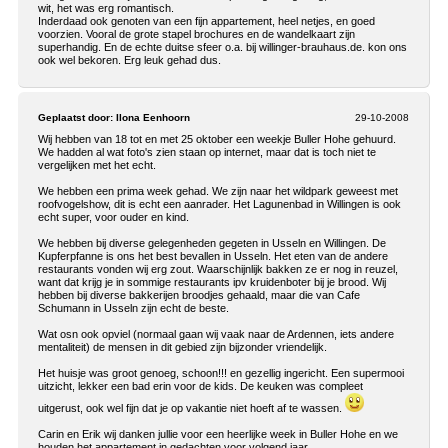
wit, het was erg romantisch.
Inderdaad ook genoten van een fijn appartement, heel netjes, en goed
voorzien. Vooral de grote stapel brochures en de wandelkaart zijn
superhandig. En de echte duitse sfeer o.a. bij willinger-brauhaus.de. kon ons
ook wel bekoren. Erg leuk gehad dus.
Geplaatst door:
Ilona Eenhoorn
29-10-2008
Wij hebben van 18 tot en met 25 oktober een weekje Buller Hohe gehuurd.
We hadden al wat foto's zien staan op internet, maar dat is toch niet te
vergelijken met het echt.
We hebben een prima week gehad. We zijn naar het wildpark geweest met
roofvogelshow, dit is echt een aanrader. Het Lagunenbad in Willingen is ook
echt super, voor ouder en kind.
We hebben bij diverse gelegenheden gegeten in Usseln en Willingen. De
Kupferpfanne is ons het best bevallen in Usseln. Het eten van de andere
restaurants vonden wij erg zout. Waarschijnlijk bakken ze er nog in reuzel,
want dat krijg je in sommige restaurants ipv kruidenboter bij je brood. Wij
hebben bij diverse bakkerijen broodjes gehaald, maar die van Cafe
Schumann in Usseln zijn echt de beste.
Wat osn ook opviel (normaal gaan wij vaak naar de Ardennen, iets andere
mentaliteit) de mensen in dit gebied zijn bijzonder vriendelijk.
Het huisje was groot genoeg, schoon!!! en gezellig ingericht. Een supermooi
uitzicht, lekker een bad erin voor de kids. De keuken was compleet
uitgerust, ook wel fijn dat je op vakantie niet hoeft af te wassen.
Carin en Erik wij danken jullie voor een heerlijke week in Buller Hohe en we
houden het appartement in gedachten voor volgend jaar.