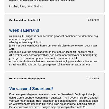
Gr. Arjo, Ilona, Lionel & Max
Geplaatst door:
familie tol
17-09-2008
week sauerland
wij zijn in juli 8 dagen in de buller hohe geweest en hebben het daar heel erg
naar ons zin gehad.
alles ligt er heel erg dicht bij.
je kunt er zelfs een bootje huren om over de diemelsee te varen voor maar
17E.
ook kun je over de siemelsee varen met een cruiseschip.(heel erg mooi)
dit is zeker voor herhaling vatbaar,een echte aanrader!voor dit bedrag krijg
je nergens zo`n mooi appartement met zo`n mooi uitzicht!
en voor de kinderen is het een hele mooie uitdaging,want alles is binnen een
straal van 15 km,fortfun ligt op ongeveer 15 km van het appartement
Geplaatst door:
Emmy Nijman
10-04-2008
Verrassend Sauerland!
Even een paar dagen er tussenuit: naar het Sauerland. Begin april, dus je
denkt: zomersportschoenen mee, regenjack, T-shirt voor in de zon: laat het
voorjaar maar komen. Help: snel naar de schoenenwinkel (op zondag open!)
en winterstappers gekocht. Het sneeuwde en sneeuwde, het hield niet op.
De sneeuw was niet eens 1 vinger diep, op veel plaatsen zelfs 20