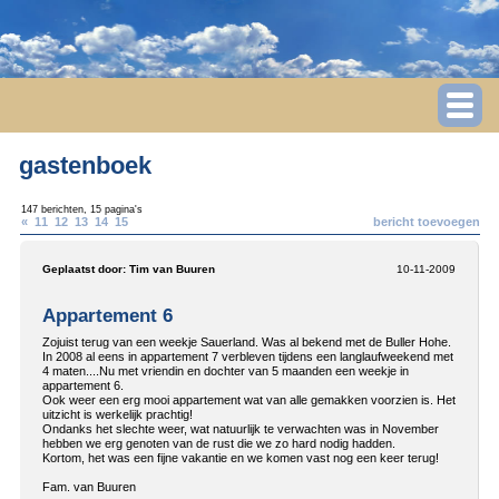
gastenboek
147 berichten, 15 pagina's
«
11
12
13
14
15
bericht toevoegen
Geplaatst door:
Tim van Buuren
10-11-2009
Appartement 6
Zojuist terug van een weekje Sauerland. Was al bekend met de Buller Hohe.
In 2008 al eens in appartement 7 verbleven tijdens een langlaufweekend met
4 maten....Nu met vriendin en dochter van 5 maanden een weekje in
appartement 6.
Ook weer een erg mooi appartement wat van alle gemakken voorzien is. Het
uitzicht is werkelijk prachtig!
Ondanks het slechte weer, wat natuurlijk te verwachten was in November
hebben we erg genoten van de rust die we zo hard nodig hadden.
Kortom, het was een fijne vakantie en we komen vast nog een keer terug!
Fam. van Buuren